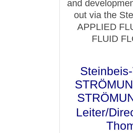
and development 
out via the St
APPLIED FL
FLUID F
Steinbeis
STRÖMUN
STRÖMU
Leiter/Direc
Thom