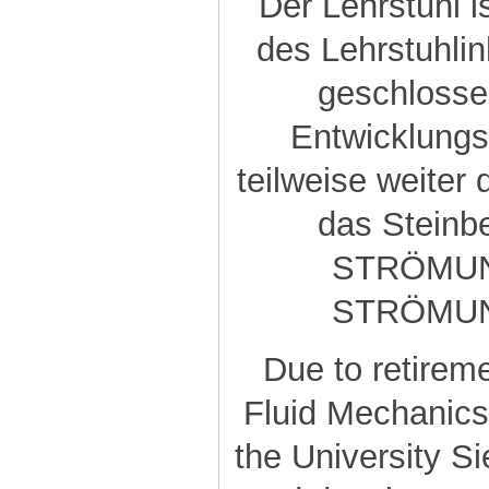
Der Lehrstuhl 
des Lehrstuhlin
geschlosse
Entwicklungs
teilweise weiter
das Steinb
STRÖMUN
STRÖMU
Due to retireme
Fluid Mechanics
the University S