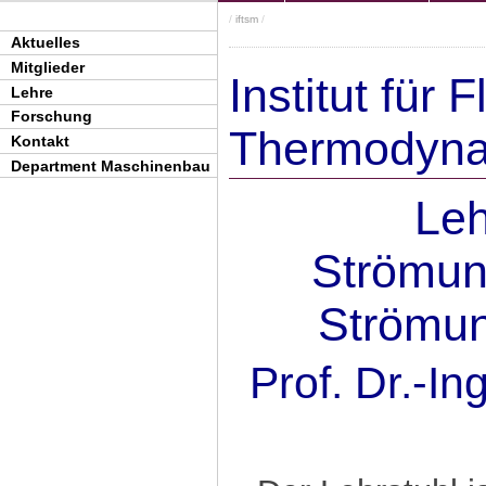
/
iftsm
/
Aktuelles
Mitglieder
Institut für 
Lehre
Forschung
Thermodyn
Kontakt
Department Maschinenbau
Leh
Strömun
Strömu
Prof. Dr.-I