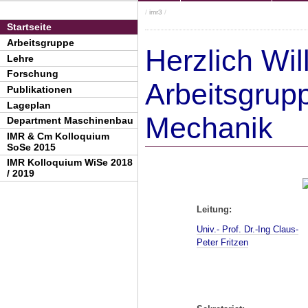
/
imr3
/
Startseite
Arbeitsgruppe
Herzlich Wi
Lehre
Forschung
Arbeitsgrup
Publikationen
Lageplan
Mechanik
Department Maschinenbau
IMR & Cm Kolloquium
SoSe 2015
IMR Kolloquium WiSe 2018
/ 2019
Leitung:
Univ.- Prof. Dr.-Ing Claus-
Peter Fritzen