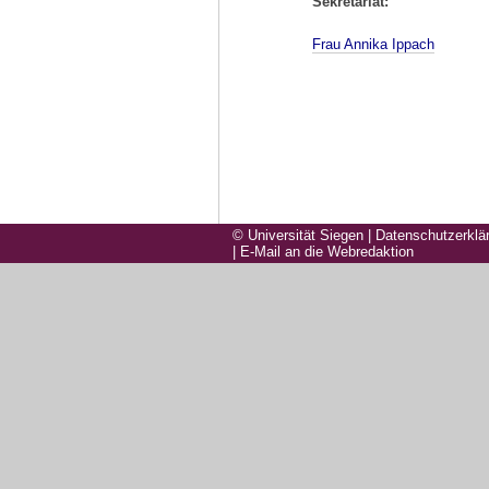
Sekretariat:
Frau Annika Ippach
© Universität Siegen
|
Datenschutzerklä
|
E-Mail an die Webredaktion