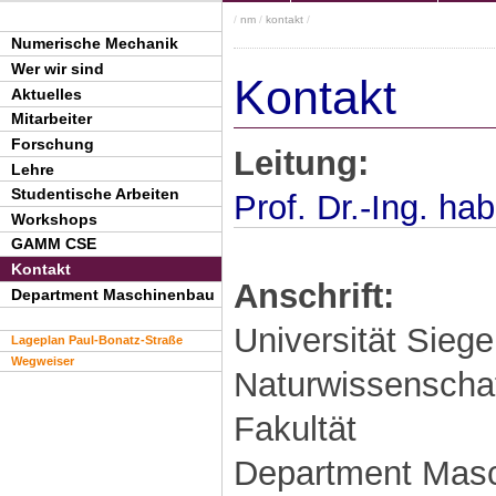
/
nm
/
kontakt
/
Numerische Mechanik
Wer wir sind
Kontakt
Aktuelles
Mitarbeiter
Forschung
Leitung:
Lehre
Studentische Arbeiten
Prof. Dr.-Ing. hab
Workshops
GAMM CSE
Kontakt
Anschrift:
Department Maschinenbau
Universität Sieg
Lageplan Paul-Bonatz-Straße
Wegweiser
Naturwissenschaf
Fakultät
Department Mas