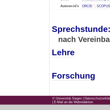
Autoren-Id's
ORCID
,
SCOPU
Sprechstunde
nach Vereinb
Lehre
Forschung
© Universität Siegen
|
Datenschutzerklä
|
E-Mail an die Webredaktion