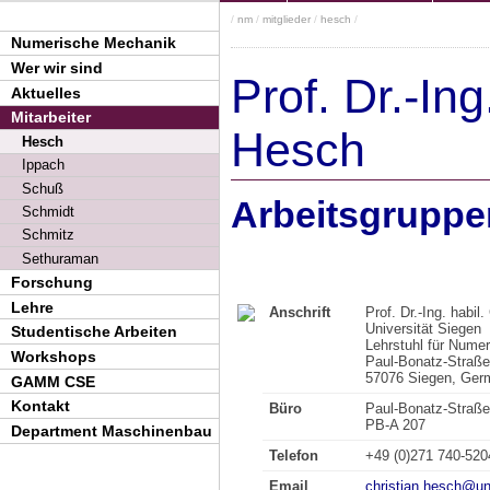
/
nm
/
mitglieder
/
hesch
/
Numerische Mechanik
Wer wir sind
Prof. Dr.-Ing
Aktuelles
Mitarbeiter
Hesch
Hesch
Ippach
Schuß
Arbeitsgruppe
Schmidt
Schmitz
Sethuraman
Forschung
Lehre
Anschrift
Prof. Dr.-Ing. habil
Universität Siegen
Studentische Arbeiten
Lehrstuhl für Nume
Workshops
Paul-Bonatz-Straße
57076 Siegen, Ger
GAMM CSE
Kontakt
Büro
Paul-Bonatz-Straße
PB-A 207
Department Maschinenbau
Telefon
+49 (0)271 740-520
Email
christian.hesch@un