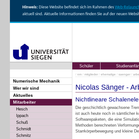
Hinweis:
Diese Website befindet sich im Rahmen des
Web-Relaunch
aktuell sind. Aktuelle Informationen finden Sie auf der neuen Webs
Schüler
Studienanfä
/
nm
/
mitglieder
/
ehemalige
/
saenger
/
arbe
Numerische Mechanik
Nicolas Sänger - Ar
Wer wir sind
Aktuelles
Nichtlineare Schalenel
Mitarbeiter
Die geschichtlich gewachsene Tren
Hesch
ist auch heute noch in sämtlicher 
Ippach
Softwarepaketen, die eine Simulati
Schuß
Methoden berechneten Verformungen 
Schmidt
Starrkörperbewegung und kleine De
Schmitz