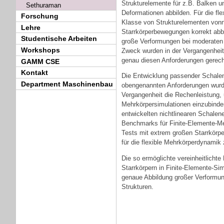
Strukturelemente für z.B. Balken 
Sethuraman
Deformationen abbilden. Für die fl
Forschung
Klasse von Strukturelementen vonn
Lehre
Starrkörperbewegungen korrekt abbi
Studentische Arbeiten
große Verformungen bei moderaten 
Workshops
Zweck wurden in der Vergangenheit
genau diesen Anforderungen gerech
GAMM CSE
Kontakt
Die Entwicklung passender Schalene
Department Maschinenbau
obengenannten Anforderungen wurde
Vergangenheit die Rechenleistung, 
Mehrkörpersimulationen einzubinden
entwickelten nichtlinearen Schale
Benchmarks für Finite-Elemente-M
Tests mit extrem großen Starrkörp
für die flexible Mehrkörperdynamik
Die so ermöglichte vereinheitlicht
Starrkörpern in Finite-Elemente-Simu
genaue Abbildung großer Verformun
Strukturen.