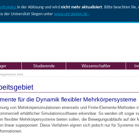
-Projekts
in der Ablösung und wird
nicht mehr aktualisiert
. Bitte beachten Sie
ite der Universität Siegen unter
www.uni-siegen.de
.
nger
Studierende
Wissenschaftler
In
itsgebietns.html
beitsgebiet
emente für die Dynamik flexibler Mehrkörpersysteme
nung von Mehrkörpersimulationen einerseits und Finite-Elemente-Methoden in
kommerziell erhältlicher Simulationssoftware erkennbar. So werden oft sogar 
on flexibler Mehrkörpersysteme bieten sollen, die Bewegungsabläufe auf der 
linear superponiert. Diese Verfahren eignen sich jedoch nur für Systeme mi
formationen.