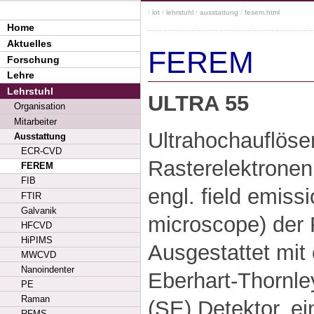
/
lot
/
lehrstuhl
/
ausstattung
/
fesem.html
Home
Aktuelles
FEREM
Forschung
Lehre
Lehrstuhl
ULTRA 55
Organisation
Mitarbeiter
Ultrahochauflös
Ausstattung
ECR-CVD
Rasterelektrone
FEREM
FIB
engl. field emiss
FTIR
Galvanik
microscope) der
HFCVD
HiPIMS
Ausgestattet mit
MWCVD
Nanoindenter
Eberhart-Thornle
PE
Raman
(SE) Detektor, e
RFMS