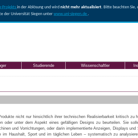
-Projekts
in der Ablösung und wird
nicht mehr aktualisiert
. Bitte beachten Sie
ite der Universität Siegen unter
www.uni-siegen.de
.
nger
Studierende
Wissenschaftler
In
rodukte nicht nur hinsichtlich ihrer technischen Realisierbarkeit kritisch zu h
en oder unter dem Aspekt eines gefälligen Designs zu beurteilen. Sie sol
hinen und Vorrichtungen, oder darin implementierte Anzeigen, Displays und S
e im Haushalt, Sport und im täglichen Leben – systematisch zu analysier