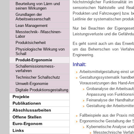
höchstmöglicher Funktionalität im
Beurteilung von Lärm und
sensorischen Nahtstelle und Reak
seinen Wirkungen
Produkten und Fahrzeugen) bzw. b
Grundlagen der
Leitlinie der systematischen produ
Arbeitswissenschaft
Lean Management
Nur bei Beachten der Eigengeset
Messtechnik- /Maschinen-
Leistungsverluste und die Gefähr
Labor
Produktsicherheit
Es geht somit auch um das Erwerb
Physiologische Wirkung von
um das Beherrschen von Verfahren
Schall
Engineering.
Produkt-Ergonomie
Inhalt:
Schallemissionsmess-
verfahren
Arbeitsmittelgestaltung einst 
Technischer Schallschutz
Gestaltungssystematik handbetä
Voraussetzungen des Hand-A
Umwelt-Ergonomie
Grobanalyse der Arbeitsau
Digitale Produktionsgestaltung
Anpassung von Funktionsri
Projekte
Feinanalyse der Handhaltun
Publikationen
Gestaltung der Arbeitsmitt
Abschlussarbeiten
Fallbeispiele aus der Praxis mi
Offene Stellen
Ergonomische Gestaltung der 
Euro-Ergonom
Kybernetische Analyse und
Links
Messtechnische Verfahr