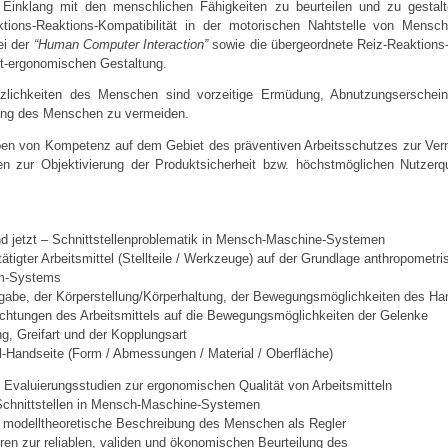
 Einklang mit den menschlichen Fähigkeiten zu beurteilen und zu gestalte
tions-Reaktions-Kompatibilität in der motorischen Nahtstelle von Mens
ei der
“Human Computer Interaction”
sowie die übergeordnete Reiz-Reaktions-K
kt-ergonomischen Gestaltung.
zlichkeiten des Menschen sind vorzeitige Ermüdung, Abnutzungserschein
dung des Menschen zu vermeiden.
en von Kompetenz auf dem Gebiet des präventiven Arbeitsschutzes zur Ver
 zur Objektivierung der Produktsicherheit bzw. höchstmöglichen Nutzerqu
und jetzt – Schnittstellenproblematik in Mensch-Maschine-Systemen
tigter Arbeitsmittel (Stellteile / Werkzeuge) auf der Grundlage anthropometri
rm-Systems
fgabe, der Körperstellung/Körperhaltung, der Bewegungsmöglichkeiten des H
chtungen des Arbeitsmittels auf die Bewegungsmöglichkeiten der Gelenke
g, Greifart und der Kopplungsart
el-Handseite (Form / Abmessungen / Material / Oberfläche)
t Evaluierungsstudien zur ergonomischen Qualität von Arbeitsmitteln
Schnittstellen in Mensch-Maschine-Systemen
 modelltheoretische Beschreibung des Menschen als Regler
en zur reliablen, validen und ökonomischen Beurteilung des