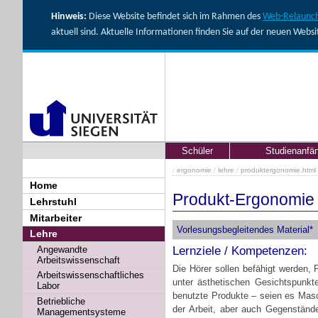
Hinweis:
Diese Website befindet sich im Rahmen des
Web-Relaunch
aktuell sind. Aktuelle Informationen finden Sie auf der neuen Webs
Schüler
Studienanfä
/
ergonomie
/
lehre
/
produktergonomie.html
Home
Produkt-Ergonomie
Lehrstuhl
Mitarbeiter
Vorlesungsbegleitendes Material*
Lehre
Angewandte
Lernziele / Kompetenzen:
Arbeitswissenschaft
Die Hörer sollen befähigt werden, P
Arbeitswissenschaftliches
unter ästhetischen Gesichtspunkt
Labor
benutzte Produkte – seien es Masc
Betriebliche
der Arbeit, aber auch Gegenständ
Managementsysteme